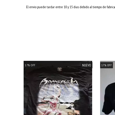
El envio puede tardar entre 10 y 15 dias debido al tiempo de fabric
NUEVO
17
%
OFF
17
%
OFF