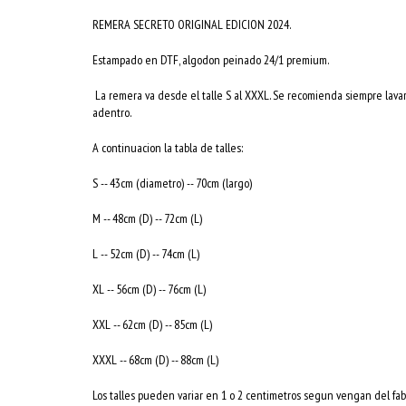
REMERA SECRETO ORIGINAL EDICION 2024.
Estampado en DTF, algodon peinado 24/1 premium.
La remera va desde el talle S al XXXL. Se recomienda siempre lavar
adentro.
A continuacion la tabla de talles:
S -- 43cm (diametro) -- 70cm (largo)
M -- 48cm (D) -- 72cm (L)
L -- 52cm (D) -- 74cm (L)
XL -- 56cm (D) -- 76cm (L)
XXL -- 62cm (D) -- 85cm (L)
XXXL -- 68cm (D) -- 88cm (L)
Los talles pueden variar en 1 o 2 centimetros segun vengan del fab