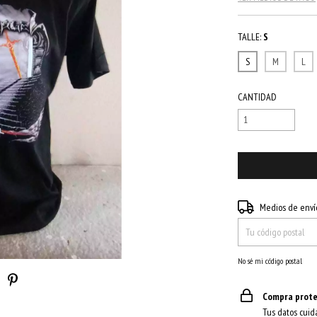
TALLE:
S
S
M
L
CANTIDAD
Entregas para el CP:
Medios de enví
No sé mi código postal
Compra prote
Tus datos cuid