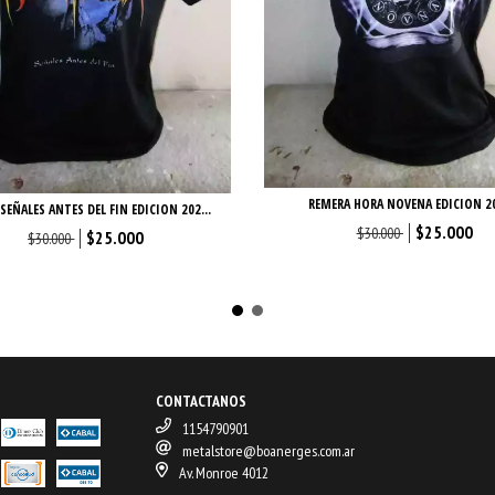
REMERA HORA NOVENA EDICION 2
SEÑALES ANTES DEL FIN EDICION 202...
$25.000
$30.000
$25.000
$30.000
CONTACTANOS
1154790901
metalstore@boanerges.com.ar
Av. Monroe 4012