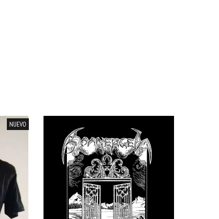
NUEVO
17
%
OFF