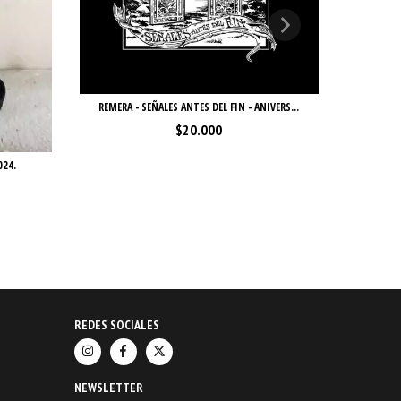
REMERA - SEÑALES ANTES DEL FIN - ANIVERS...
$20.000
REMERA 
024.
REDES SOCIALES
NEWSLETTER