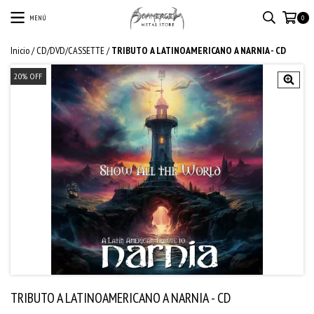
MENÚ
0
Inicio
/
CD/DVD/CASSETTE
/
TRIBUTO A LATINOAMERICANO A NARNIA - CD
20
%
OFF
TRIBUTO A LATINOAMERICANO A NARNIA - CD